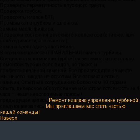
Проверить герметичность впускного тракта;
Проверка трубок;
Проверить клапан ВТГ;
Промывка патрубков и шлангов;
Замена масла фильтра;
Проверка состояния впускного коллектора (а также, при
необходимости, его очистка);
Замена прокладки уплотнителя.
В это и заключается ПРАВИЛЬНАЯ замена турбины.
Специалисты компании Турбо-Тех занимаются не только
ремонтом турбин всех видов, но также и
профессиональной заменой. Все производится на месте,
мы ничего никуда не отвозим. Все запчасти есть в
наличии. Опытные сотрудники с более чем 10 годами
опыта, дилерское оборудование и быстрая готовность за 4
часа — наши неоспоримые плюсы!
предыдущая запись
Ремонт клапана управления турбиной
следующая запись
Мы приглашаем вас стать частью
нашей команды!
Наверх