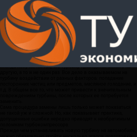
Замена турбины
Поделиться
Твитнуть
Pin
Отпр. по эл. почте
SMS
Турбокомпрессор (он же просто «турбина») — это не
расходный материал. Его разрабатывают и устанавливают
на автомобиль с учетом жизненного ресурса двигателя. Но
иногда получается так, что турбину приходится менять на
другую, а то и не один раз. Все дело в оказываемом на
турбину воздействии от разных факторов: попадание
посторонних частиц или предметов, масляное голодание, и
т.д. В общем все то, что может привести к значительным
повреждениям турбины, после которых ее потребуется
заменить.
Сама процедура замены лишь только может показаться
не такой уж и сложной. Но, как показывает практика,
допущенные ошибки нередко приводят к необратимым
поломкам турбокомпрессора.
Прежде чем устанавливать новую турбину на автомобиль,
нужно обязательно пройти несколько этапов подготовки: