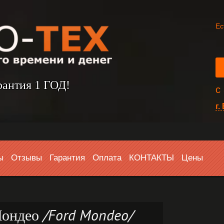
Ес
рантия 1 ГОД!
с
г.
ы
Отзывы
Гарантия
Оплата
КОНТАКТЫ
Цены
ондео /Ford Mondeo/