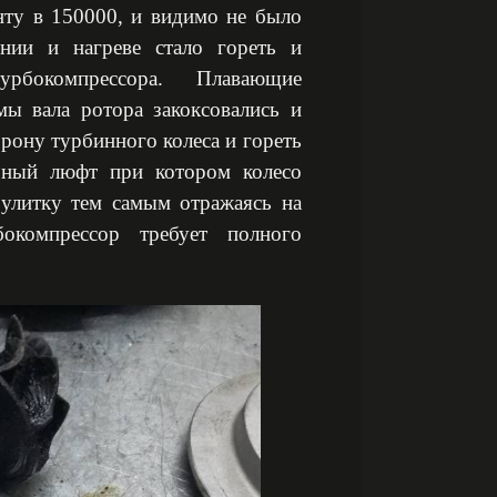
нту в 150000, и видимо не было
ении и нагреве стало гореть и
рбокомпрессора. Плавающие
ы вала ротора закоксовались и
орону турбинного колеса и гореть
чный люфт при котором колесо
 улитку тем самым отражаясь на
бокомпрессор требует полного