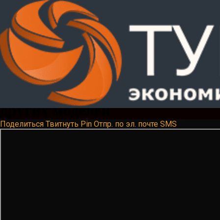
Ремонт турбины John Deere
8235R, 8245R, 8260R, 8270R,
8285R, 8295R, 8310R, 8320R и
других моделей
Поделиться
Твитнуть
Pin
Отпр. по эл. почте
SMS