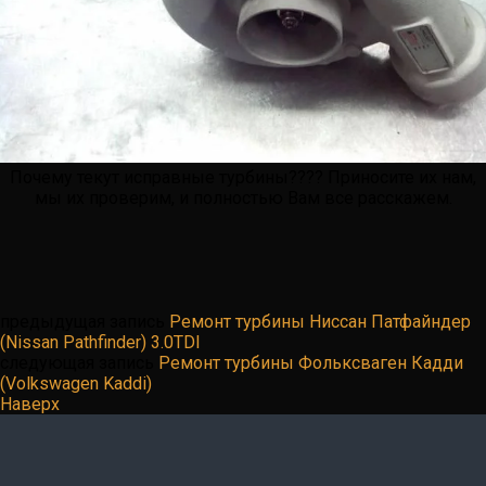
Почему текут исправные турбины???? Приносите их нам,
мы их проверим, и полностью Вам все расскажем.
предыдущая запись
Ремонт турбины Ниссан Патфайндер
(Nissan Pathfinder) 3.0TDI
следующая запись
Ремонт турбины Фольксваген Кадди
(Volkswagen Kaddi)
Наверх