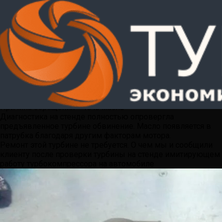
Ремонт турбины Мерседес
Атего
Поделиться
Твитнуть
Pin
Отпр. по эл. почте
SMS
Мерседес Атего
Причина обращения – течь масла
Диагностика на стенде полностью опровергла
предъявленное турбине обвинение. Масло появляется в
патрубка благодаря другим факторам мотора.
Ремонт этой турбине не требуется. О чем мы и сообщили
клиенту после проверки турбины на стенде имитирующем
работу турбокомпрессора на автомобиле