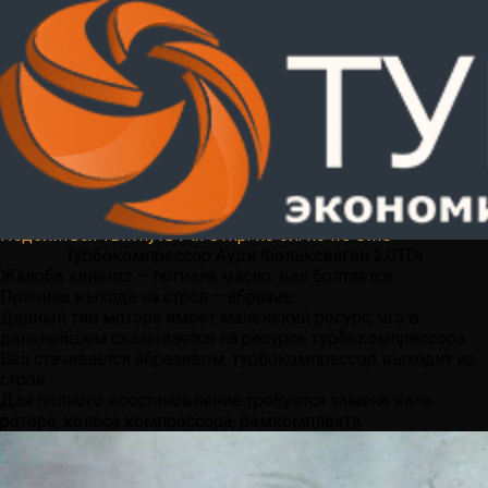
Фольксваген Тигуан Пассат
Джетта Гольф, Ауди А3 — 2.0
TDI
Поделиться
Твитнуть
Pin
Отпр. по эл. почте
SMS
Турбокомпрессор Ауди Фольксваген 2.0TDI
Жалоба клиента – погнала масло, вал болтается.
Причина выхода из строя – абразив.
Данный тип мотора имеет маленький ресурс, что в
дальнейшем сказывается на ресурсе турбокомпрессора.
Вал стачивается абразивом, турбокомпрессор выходит из
строя.
Для полного восстановление требуется замена вала
ротора, колеса компрессора, ремкомплекта.