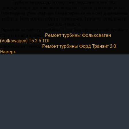
Турбокомпрессор полностью восстановлен. Все
изношенные детали заменены на новые оригинальные.
Проведена трех этапная балансировка на всех диапазонах
работы. Настроена работа геометрии. Турбина очищена от
нагара и масла.
Гарантия на работу турбины 1 год без ограничения пробега.
предыдущая запись
Ремонт турбины Фольксваген
(Volkswagen) Т5 2.5 TDI
следующая запись
Ремонт турбины Форд Транзит 2.0
Наверх